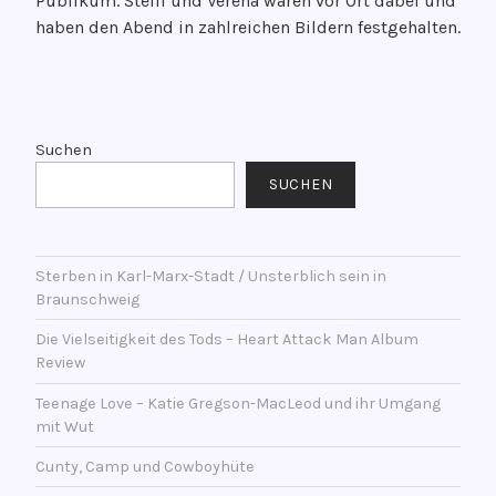
Publikum. Steffi und Verena waren vor Ort dabei und
e
haben den Abend in zahlreichen Bildern festgehalten.
n
t
l
V
i
e
c
r
Suchen
h
s
SUCHEN
t
c
a
h
m
l
2
Sterben in Karl-Marx-Stadt / Unsterblich sein in
a
Braunschweig
4
g
.
w
Die Vielseitigkeit des Tods – Heart Attack Man Album
J
o
Review
u
r
Teenage Love – Katie Gregson-MacLeod und ihr Umgang
l
t
mit Wut
i
e
2
Cunty, Camp und Cowboyhüte
t
0