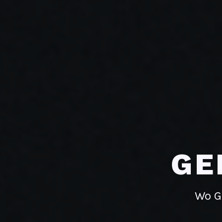
GE
Wo G