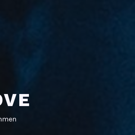
OVE
immen