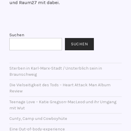
und Raum27 mit dabei.
f
e
n
V
t
e
l
r
Suchen
i
s
SUCHEN
c
c
h
h
t
l
a
Sterben in Karl-Marx-Stadt / Unsterblich sein in
a
Braunschweig
m
g
1
w
Die Vielseitigkeit des Tods – Heart Attack Man Album
2
o
Review
.
r
Teenage Love – Katie Gregson-MacLeod und ihr Umgang
J
t
mit Wut
a
e
n
Cunty, Camp und Cowboyhüte
t
u
m
Eine Out-of-body-experience