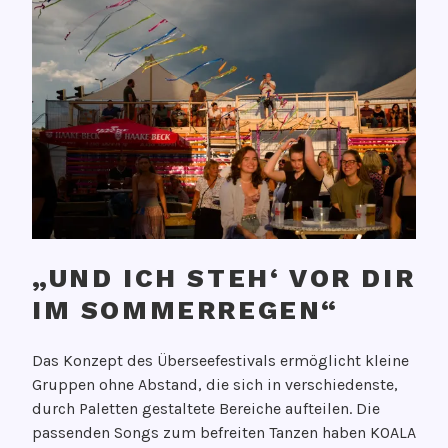
„UND ICH STEH‘ VOR DIR
IM SOMMERREGEN“
V
Das Konzept des Überseefestivals ermöglicht kleine
e
Gruppen ohne Abstand, die sich in verschiedenste,
r
durch Paletten gestaltete Bereiche aufteilen. Die
ö
passenden Songs zum befreiten Tanzen haben KOALA
f