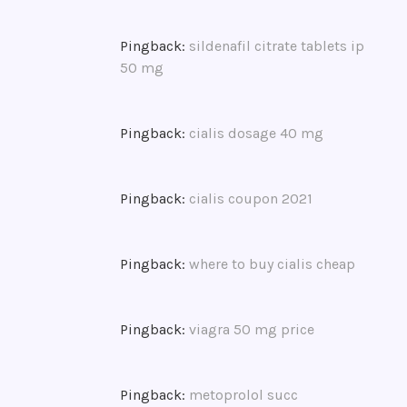
t
o
n
Pingback:
sildenafil citrate tablets ip
i
50 mg
u
s
,
Pingback:
cialis dosage 40 mg
k
l
e
Pingback:
cialis coupon 2021
i
n
e
Pingback:
where to buy cialis cheap
t
o
u
Pingback:
viagra 50 mg price
r
g
r
Pingback:
metoprolol succ