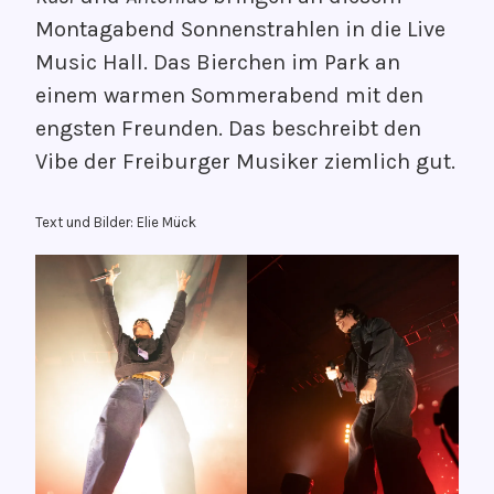
ö
G
Montagabend Sonnenstrahlen in die Live
f
e
Music Hall. Das Bierchen im Park an
f
d
einem warmen Sommerabend mit den
e
a
engsten Freunden. Das beschreibt den
n
n
t
k
Vibe der Freiburger Musiker ziemlich gut.
l
e
i
n
Text und Bilder: Elie Mück
c
g
h
r
t
o
a
o
m
v
2
e
0
.
F
e