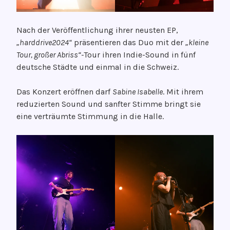
b
r
u
Nach der Veröffentlichung ihrer neusten EP,
a
„harddrive2024“
präsentieren das Duo mit der
„kleine
r
Tour, großer Abriss“-
Tour ihren Indie-Sound in fünf
2
deutsche Städte und einmal in die Schweiz.
0
2
Das Konzert eröffnen darf
Sabine Isabelle
. Mit ihrem
5
reduzierten Sound und sanfter Stimme bringt sie
eine verträumte Stimmung in die Halle.