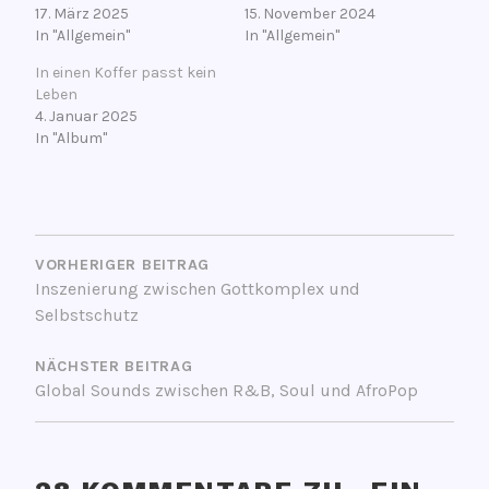
17. März 2025
15. November 2024
In "Allgemein"
In "Allgemein"
In einen Koffer passt kein
Leben
4. Januar 2025
In "Album"
V
BEITRAGSNAVIGATION
e
r
VORHERIGER BEITRAG
Inszenierung zwischen Gottkomplex und
s
Selbstschutz
c
h
NÄCHSTER BEITRAG
l
Global Sounds zwischen R&B, Soul und AfroPop
a
g
w
o