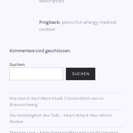
r
description
i
c
h
Pingback:
penicillin allergy medical
t
context
,
l
i
Kommentare sind geschlossen.
v
e
Suchen
m
SUCHEN
u
s
i
Sterben in Karl-Marx-Stadt / Unsterblich sein in
c
Braunschweig
h
a
Die Vielseitigkeit des Tods – Heart Attack Man Album
l
Review
l
Teenage Love – Katie Gregson-MacLeod und ihr Umgang