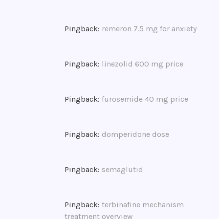
o
ß
e
Pingback:
remeron 7.5 mg for anxiety
r
a
b
Pingback:
linezolid 600 mg price
r
i
s
Pingback:
furosemide 40 mg price
s
,
K
Pingback:
domperidone dose
ö
l
n
Pingback:
semaglutid
,
K
o
Pingback:
terbinafine mechanism
n
treatment overview