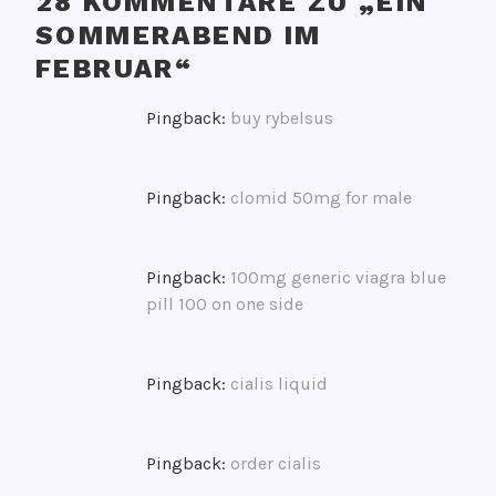
28 KOMMENTARE ZU „
EIN
r
SOMMERABEND IM
t
FEBRUAR
“
e
t
m
Pingback:
buy rybelsus
i
t
k
Pingback:
clomid 50mg for male
a
s
i
Pingback:
100mg generic viagra blue
k
pill 100 on one side
o
n
z
Pingback:
cialis liquid
e
r
t
Pingback:
order cialis
,