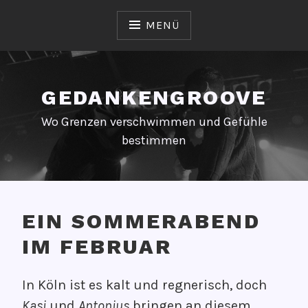
Zum
Inhalt
MENÜ
springen
GEDANKENGROOVE
Wo Grenzen verschwimmen und Gefühle
bestimmen
EIN SOMMERABEND
IM FEBRUAR
V
V
In Köln ist es kalt und regnerisch, doch
e
O
Kasi
und
Antonius
bringen an diesem
r
N