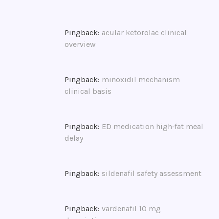
z
e
r
Pingback:
acular ketorolac clinical
t
overview
K
ö
l
Pingback:
minoxidil mechanism
n
clinical basis
,
K
o
Pingback:
ED medication high‑fat meal
n
delay
z
e
r
Pingback:
sildenafil safety assessment
t
b
e
Pingback:
vardenafil 10 mg