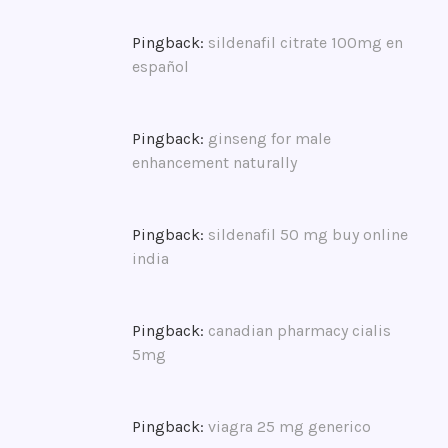
k
a
Pingback:
sildenafil citrate 100mg en
s
español
i
l
i
Pingback:
ginseng for male
v
enhancement naturally
e
,
k
Pingback:
sildenafil 50 mg buy online
a
india
s
i
u
Pingback:
canadian pharmacy cialis
n
5mg
d
a
n
Pingback:
viagra 25 mg generico