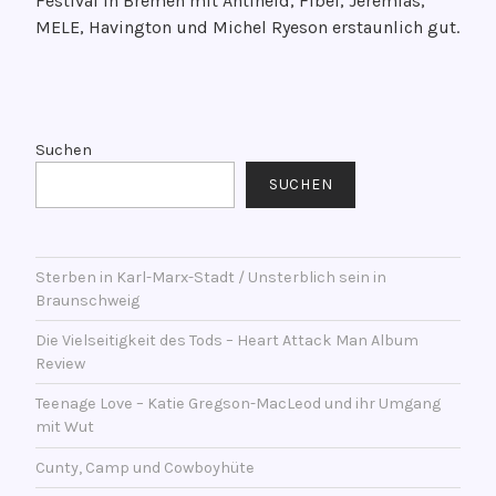
Festival in Bremen mit Antiheld, Fibel, Jeremias,
f
MELE, Havington und Michel Ryeson erstaunlich gut.
f
e
n
V
t
e
l
r
Suchen
i
s
SUCHEN
c
c
h
h
t
l
a
Sterben in Karl-Marx-Stadt / Unsterblich sein in
a
Braunschweig
m
g
1
w
Die Vielseitigkeit des Tods – Heart Attack Man Album
1
o
Review
.
r
Teenage Love – Katie Gregson-MacLeod und ihr Umgang
J
t
mit Wut
a
e
n
Cunty, Camp und Cowboyhüte
t
u