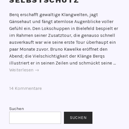
SELBSTSCHUTZ
V
Berq erschafft gewaltige Klangwelten, jagt
e
Gänsehaut und fängt atemlose Augenblicke voller
r
Gefühl ein. Den Lokschuppen in Bielefeld bespielt er
ö
im Rahmen seiner Zusatztour, die genauso schnell
f
ausverkauft war wie seine erste Tour überhaupt ein
f
paar Monate zuvor. Bruno Kawelke eröffnet den
e
Abend; die Vielschichtigkeit der Klänge Berqs
n
illustriert er in seinen Zeilen und schmückt seine …
t
Inszenierung
Weiterlesen
→
l
zwischen
i
Gottkomplex
c
V
14 Kommentare
und
h
e
Selbstschutz
t
r
a
s
Suchen
m
c
SUCHEN
1
h
3