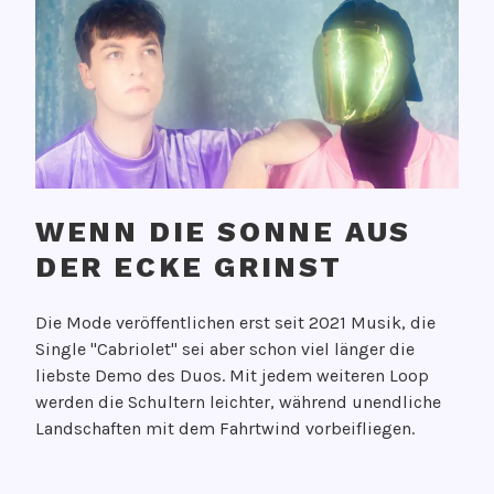
WENN DIE SONNE AUS
DER ECKE GRINST
V
Die Mode veröffentlichen erst seit 2021 Musik, die
e
Single "Cabriolet" sei aber schon viel länger die
r
liebste Demo des Duos. Mit jedem weiteren Loop
ö
werden die Schultern leichter, während unendliche
f
Landschaften mit dem Fahrtwind vorbeifliegen.
f
e
n