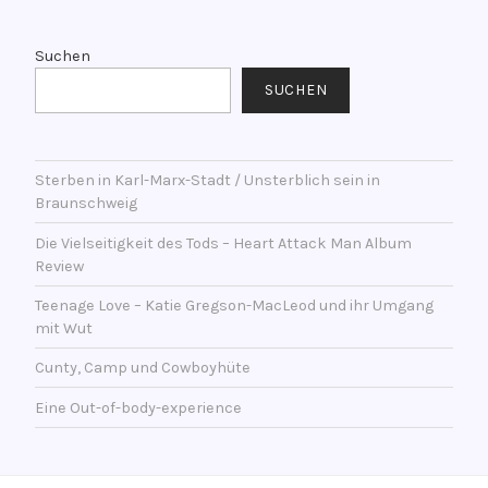
V
t
e
l
r
Suchen
i
s
SUCHEN
c
c
h
h
t
l
a
Sterben in Karl-Marx-Stadt / Unsterblich sein in
a
Braunschweig
m
g
1
w
Die Vielseitigkeit des Tods – Heart Attack Man Album
2
o
Review
.
r
Teenage Love – Katie Gregson-MacLeod und ihr Umgang
J
t
mit Wut
a
e
n
Cunty, Camp und Cowboyhüte
t
u
m
Eine Out-of-body-experience
a
i
r
t
2
C