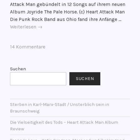
Attack Man gebündelt in 12 Songs auf ihrem neuen
f
Album Joyride The Pale Horse. (c) Heart Attack Man
e
Die Punk Rock Band aus Ohio fand ihre Anfänge …
n
Die
Weiterlesen
→
t
Vielseitigkeit
l
des
i
V
14 Kommentare
Tods
c
e
–
h
r
Heart
t
s
Suchen
Attack
a
c
Man
SUCHEN
m
h
Album
1
l
Review
.
a
A
Sterben in Karl-Marx-Stadt / Unsterblich sein in
g
Braunschweig
u
w
g
o
Die Vielseitigkeit des Tods – Heart Attack Man Album
u
r
Review
s
t