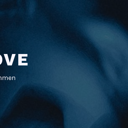
OVE
immen