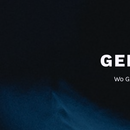
GE
Wo G