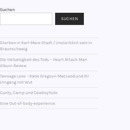
Suchen
SUCHEN
Sterben in Karl-Marx-Stadt / Unsterblich sein in
Braunschweig
Die Vielseitigkeit des Tods – Heart Attack Man
Album Review
Teenage Love – Katie Gregson-MacLeod und ihr
Umgang mit Wut
Cunty, Camp und Cowboyhüte
Eine Out-of-body-experience