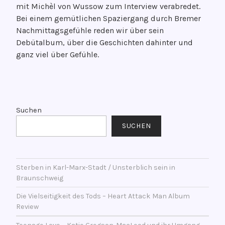
mit Michèl von Wussow zum Interview verabredet.
r
Bei einem gemütlichen Spaziergang durch Bremer
ö
Nachmittagsgefühle reden wir über sein
f
Debütalbum, über die Geschichten dahinter und
f
ganz viel über Gefühle.
e
n
t
V
l
e
i
r
Suchen
c
s
SUCHEN
h
c
t
h
a
l
m
Sterben in Karl-Marx-Stadt / Unsterblich sein in
a
Braunschweig
1
g
8
w
Die Vielseitigkeit des Tods – Heart Attack Man Album
.
o
Review
J
r