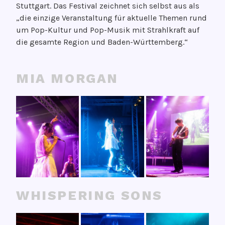
Stuttgart. Das Festival zeichnet sich selbst aus als
ö
G
„die einzige Veranstaltung für aktuelle Themen rund
f
e
um Pop-Kultur und Pop-Musik mit Strahlkraft auf
f
d
die gesamte Region und Baden-Württemberg.“
e
a
n
n
t
k
MIA MORGAN
l
e
i
n
c
g
h
r
t
o
a
o
m
v
2
e
4
.
WHISPERING SONS
S
e