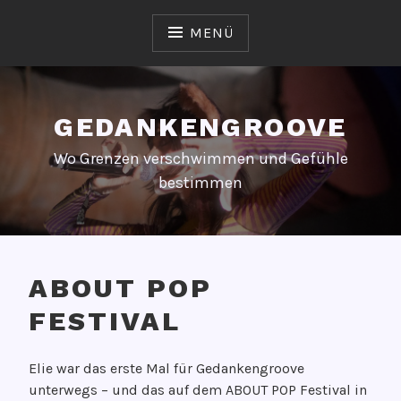
Zum
Inhalt
MENÜ
springen
GEDANKENGROOVE
Wo Grenzen verschwimmen und Gefühle
bestimmen
ABOUT POP
FESTIVAL
V
V
Elie war das erste Mal für Gedankengroove
e
O
unterwegs – und das auf dem ABOUT POP Festival in
r
N