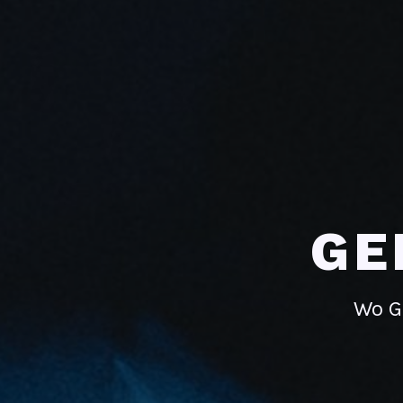
GE
Wo G