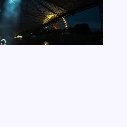
NUNG
hat sich Singer/Songwriter Jakob Muehleisen für
. Begleitet werden sie keineswegs von müden