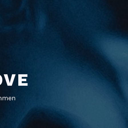
OVE
immen