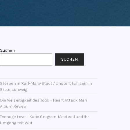
Suchen
SUCHEN
Sterben in Karl-Marx-Stadt / Unsterblich sein in
Braunschweig
Die Vielseitigkeit des Tods – Heart Attack Man
Album Review
Teenage Love – Katie Gregson-MacLeod und ihr
Umgang mit Wut