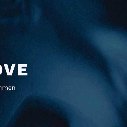
OVE
immen