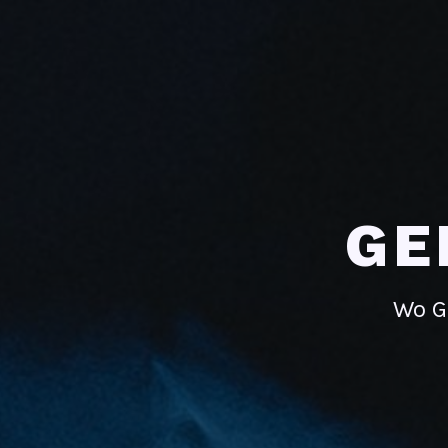
GE
Wo G