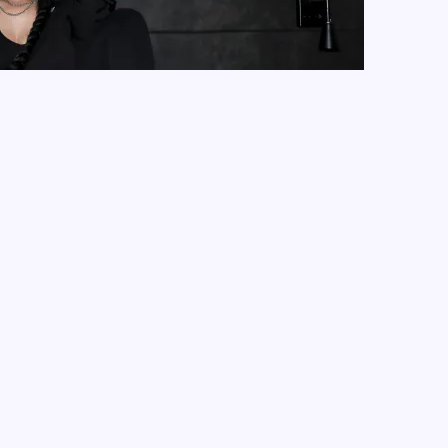
2/2023
 Lizzn, Majan, Anika, Victoryaz, Sant, Luis ft.