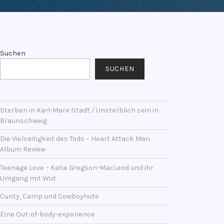
Suchen
SUCHEN
Sterben in Karl-Marx-Stadt / Unsterblich sein in
Braunschweig
Die Vielseitigkeit des Tods – Heart Attack Man
Album Review
Teenage Love – Katie Gregson-MacLeod und ihr
Umgang mit Wut
Cunty, Camp und Cowboyhüte
Eine Out-of-body-experience