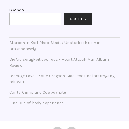
e
e
n
r
Suchen
t
s
SUCHEN
l
c
i
h
c
l
h
Sterben in Karl-Marx-Stadt / Unsterblich sein in
a
Braunschweig
t
g
a
w
Die Vielseitigkeit des Tods – Heart Attack Man Album
m
o
Review
2
r
Teenage Love – Katie Gregson-MacLeod und ihr Umgang
1
t
mit Wut
.
e
F
Cunty, Camp und Cowboyhüte
t
e
m
Eine Out-of-body-experience
b
i
r
t
u
A
a
n