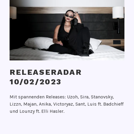
RELEASERADAR
10/02/2023
V
Mit spannenden Releases: Uzoh, Sira, Stanovsky,
e
Lizzn, Majan, Anika, Victoryaz, Sant, Luis ft. Badchieff
r
und Lounzy ft. Elli Hasler.
ö
f
f
V