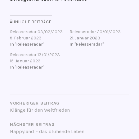
ÄHNLICHE BEITRÄGE
Releaseradar 03/02/2023
Releaseradar 20/01/2023
9. Februar 2023
21. Januar 2023
In "Releaseradar"
In "Releaseradar"
Releaseradar 13/01/2023
15. Januar 2023
In "Releaseradar"
V
BEITRAGSNAVIGATION
e
r
VORHERIGER BEITRAG
Klänge für den Weltfrieden
s
c
NÄCHSTER BEITRAG
h
Happyland – das blühende Leben
l