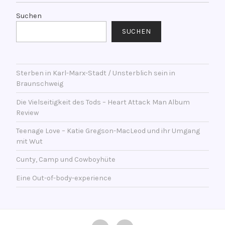
a
g
Suchen
w
SUCHEN
o
r
t
Sterben in Karl-Marx-Stadt / Unsterblich sein in
e
Braunschweig
t
m
Die Vielseitigkeit des Tods – Heart Attack Man Album
i
Review
t
Teenage Love – Katie Gregson-MacLeod und ihr Umgang
A
mit Wut
n
i
Cunty, Camp und Cowboyhüte
k
Eine Out-of-body-experience
a
,
B
a