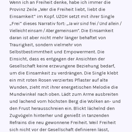
Wenn ich an Freiheit denke, habe ich immer die
ö
G
Provinz Zeile „Wer die Freiheit liebt, liebt die
f
e
Einsamkeit“ im Kopf. UZOH setzt mit ihrer Single
f
d
„Frei“ dieses Narrativ fort:
„Ja wir sind frei / Und allein /
e
a
Vielleicht einsam / Aber gemeinsam“.
Die Einsamkeit
n
n
daran ist aber nicht mehr länger behaftet von
t
k
Traurigkeit, sondern vielmehr von
l
e
Selbstbestimmtheit und Empowerment. Die
i
n
Einsicht, dass es entgegen der Ansichten der
c
g
Gesellschaft keine erzwungene Beziehung bedarf,
h
r
um die Einsamkeit zu verdrängen. Die Single klebt
t
o
ein mit roten Rosen verziertes Pflaster auf alte
a
o
Wunden, zieht mit ihrer energetischen Melodie die
m
v
Mundwinkel nach oben. Lädt zum Arme ausbreiten
2
e
und lachend vom höchsten Berg die Wolken an- und
1
den Frust herausschreien ein. Blickt lächelnd den
.
Zugvögeln hinterher und genießt in tanzenden
F
Refrains die neu gewonnene Freiheit. Weil Freiheit
e
sich nicht vor der Gesellschaft definieren lässt,