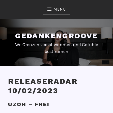
Zum
Inhalt
MENÜ
springen
GEDANKENGROOVE
Wo Grenzen verschwimmen und Gefühle
bestimmen
RELEASERADAR
10/02/2023
V
V
UZOH – FREI
e
O
r
N