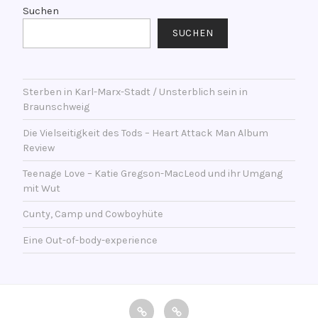
l
r
Suchen
i
s
SUCHEN
c
c
h
h
t
l
a
Sterben in Karl-Marx-Stadt / Unsterblich sein in
a
Braunschweig
m
g
1
w
Die Vielseitigkeit des Tods – Heart Attack Man Album
2
o
Review
.
r
Teenage Love – Katie Gregson-MacLeod und ihr Umgang
J
t
mit Wut
a
e
n
Cunty, Camp und Cowboyhüte
t
u
m
Eine Out-of-body-experience
a
i
r
t
2
B
0
l
impressum
Datenschutzerklärung
2