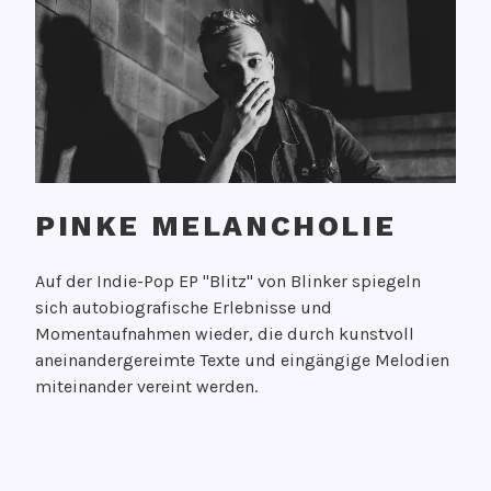
PINKE MELANCHOLIE
V
Auf der Indie-Pop EP "Blitz" von Blinker spiegeln
e
sich autobiografische Erlebnisse und
r
Momentaufnahmen wieder, die durch kunstvoll
ö
aneinandergereimte Texte und eingängige Melodien
f
miteinander vereint werden.
f
e
n
V
t
e