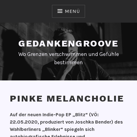
Zum
Inhalt
MENÜ
springen
GEDANKENGROOVE
Wo Grenzen verschwimmen und Gefühle
bestimmen
PINKE MELANCHOLIE
V
V
Auf der neuen Indie-Pop EP „Blitz“ (VÖ:
e
O
22.05.2020, produziert von Joschka Bender) des
r
N
Wahlberliners „Blinker“ spiegeln sich
ö
G
autobiografische Erlebnisse und