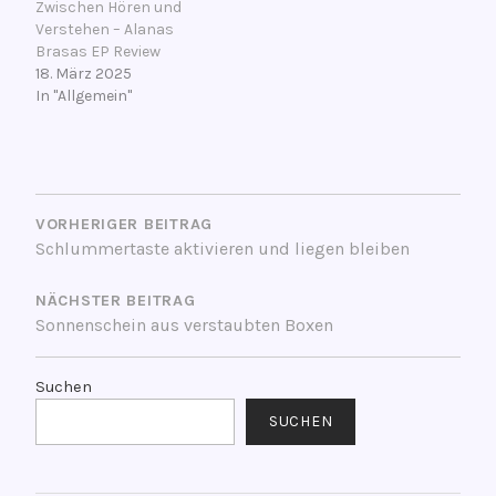
Zwischen Hören und
Verstehen – Alanas
Brasas EP Review
18. März 2025
In "Allgemein"
V
BEITRAGSNAVIGATION
e
r
VORHERIGER BEITRAG
Schlummertaste aktivieren und liegen bleiben
s
c
NÄCHSTER BEITRAG
h
Sonnenschein aus verstaubten Boxen
l
a
g
Suchen
w
SUCHEN
o
r
t