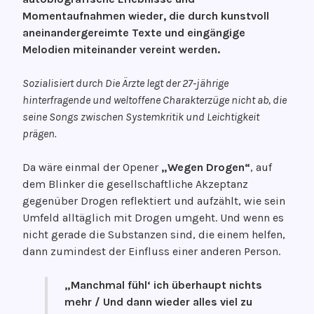
f
e
Momentaufnahmen wieder, die durch kunstvoll
f
d
aneinandergereimte Texte und eingängige
e
a
Melodien miteinander vereint werden.
n
n
t
k
Sozialisiert durch Die Ärzte legt der 27-jährige
l
e
hinterfragende und weltoffene Charakterzüge nicht ab, die
i
n
seine Songs zwischen Systemkritik und Leichtigkeit
c
g
prägen.
h
r
t
o
Da wäre einmal der Opener
„Wegen Drogen“
, auf
a
o
dem Blinker die gesellschaftliche Akzeptanz
m
v
gegenüber Drogen reflektiert und aufzählt, wie sein
1
e
Umfeld alltäglich mit Drogen umgeht. Und wenn es
2
nicht gerade die Substanzen sind, die einem helfen,
.
dann zumindest der Einfluss einer anderen Person.
J
a
„Manchmal fühl‘ ich überhaupt nichts
n
mehr / Und dann wieder alles viel zu
u