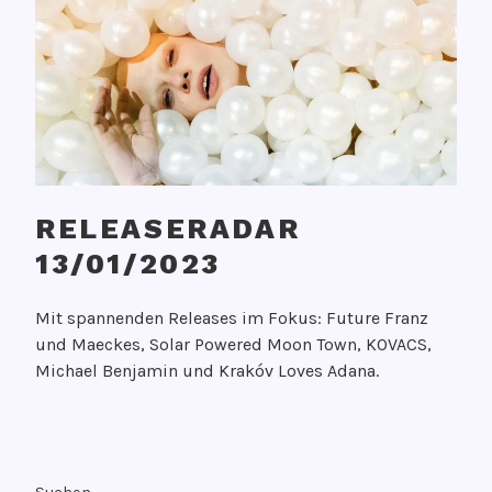
RELEASERADAR
13/01/2023
V
Mit spannenden Releases im Fokus: Future Franz
e
und Maeckes, Solar Powered Moon Town, KOVACS,
r
Michael Benjamin und Krakóv Loves Adana.
ö
f
f
V
e
e
n