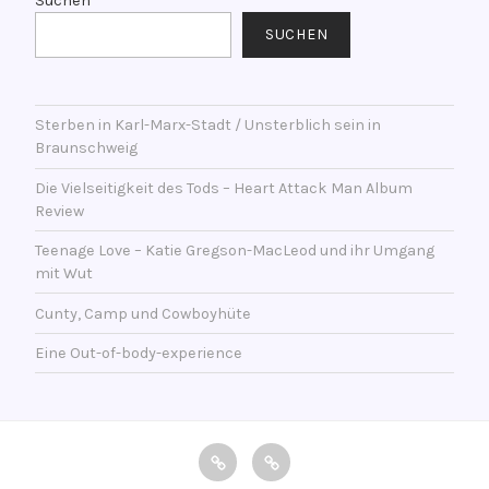
r
Suchen
t
s
SUCHEN
l
c
i
h
c
l
h
Sterben in Karl-Marx-Stadt / Unsterblich sein in
a
Braunschweig
t
g
a
w
Die Vielseitigkeit des Tods – Heart Attack Man Album
m
o
Review
1
r
Teenage Love – Katie Gregson-MacLeod und ihr Umgang
5
t
mit Wut
.
e
J
Cunty, Camp und Cowboyhüte
t
a
m
Eine Out-of-body-experience
n
i
u
t
a
(
r
i
impressum
Datenschutzerklärung
2
w