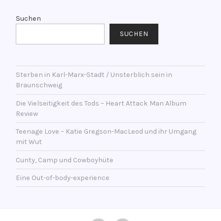
e
e
n
r
Suchen
t
s
SUCHEN
l
c
i
h
c
l
h
Sterben in Karl-Marx-Stadt / Unsterblich sein in
a
Braunschweig
t
g
a
w
Die Vielseitigkeit des Tods – Heart Attack Man Album
m
o
Review
1
r
Teenage Love – Katie Gregson-MacLeod und ihr Umgang
5
t
mit Wut
.
e
J
Cunty, Camp und Cowboyhüte
t
a
m
Eine Out-of-body-experience
n
i
u
t
a
(
r
i