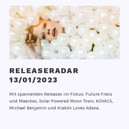
RELEASERADAR
13/01/2023
V
Mit spannenden Releases im Fokus: Future Franz
e
und Maeckes, Solar Powered Moon Town, KOVACS,
r
Michael Benjamin und Krakóv Loves Adana.
ö
f
f
V