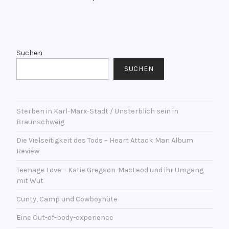
n
Wortspiel
t
durch
l
V
die
i
e
Zeit
c
r
Suchen
h
s
SUCHEN
t
c
a
h
m
l
2
Sterben in Karl-Marx-Stadt / Unsterblich sein in
a
Braunschweig
0
g
.
w
Die Vielseitigkeit des Tods – Heart Attack Man Album
D
o
Review
e
r
Teenage Love – Katie Gregson-MacLeod und ihr Umgang
z
t
mit Wut
e
e
m
Cunty, Camp und Cowboyhüte
t
b
m
Eine Out-of-body-experience
e
i