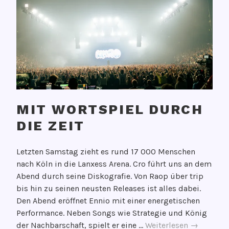
MIT WORTSPIEL DURCH
DIE ZEIT
V
Letzten Samstag zieht es rund 17 000 Menschen
e
nach Köln in die Lanxess Arena. Cro führt uns an dem
r
Abend durch seine Diskografie. Von Raop über trip
ö
bis hin zu seinen neusten Releases ist alles dabei.
f
Den Abend eröffnet Ennio mit einer energetischen
f
Performance. Neben Songs wie Strategie und König
e
Mit
der Nachbarschaft, spielt er eine …
Weiterlesen
→