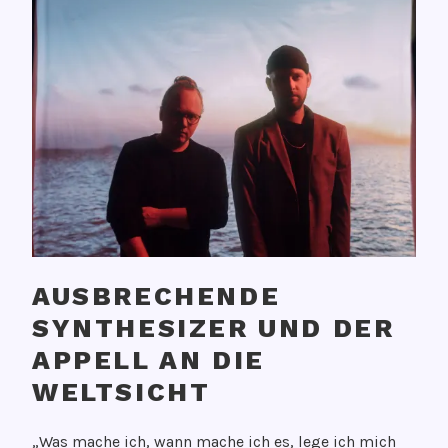
AUSBRECHENDE
SYNTHESIZER UND DER
APPELL AN DIE
WELTSICHT
V
„Was mache ich, wann mache ich es, lege ich mich