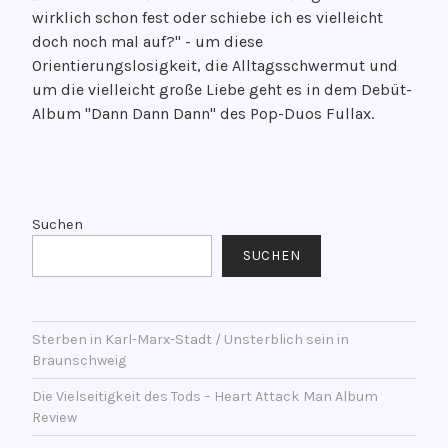
e
wirklich schon fest oder schiebe ich es vielleicht
r
doch noch mal auf?" - um diese
ö
Orientierungslosigkeit, die Alltagsschwermut und
f
um die vielleicht große Liebe geht es in dem Debüt-
f
Album "Dann Dann Dann" des Pop-Duos Fullax.
e
n
t
V
l
e
i
r
Suchen
c
s
SUCHEN
h
c
t
h
a
l
m
Sterben in Karl-Marx-Stadt / Unsterblich sein in
a
Braunschweig
1
g
2
w
Die Vielseitigkeit des Tods – Heart Attack Man Album
.
o
Review
J
r