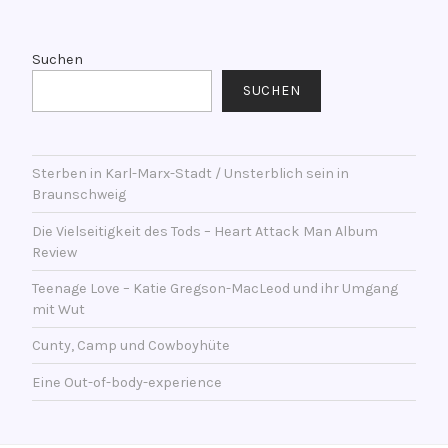
c
V
ZÄHLT
h
e
t
r
Suchen
a
s
SUCHEN
m
c
7
h
.
l
F
Sterben in Karl-Marx-Stadt / Unsterblich sein in
a
Braunschweig
e
g
b
w
Die Vielseitigkeit des Tods – Heart Attack Man Album
r
o
Review
u
r
Teenage Love – Katie Gregson-MacLeod und ihr Umgang
a
t
mit Wut
r
e
2
Cunty, Camp und Cowboyhüte
t
0
m
Eine Out-of-body-experience
2
i
4
t
B