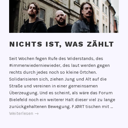
NICHTS IST, WAS ZÄHLT
V
Seit Wochen fegen Rufe des Widerstands, des
e
#immerwiederniewieder, des laut werden gegen
r
rechts durch jedes noch so kleine Örtchen.
ö
Solidarisieren sich, ziehen Jung und Alt auf die
f
Straße und vereinen in einer gemeinsamen
f
Überzeugung. Und es scheint, als wäre das Forum
e
Bielefeld noch ein weiterer Halt dieser viel zu lange
n
zurückgehaltenen Bewegung. FJØRT tischen mit …
t
NICHTS
Weiterlesen
→
l
IST,
i
WAS