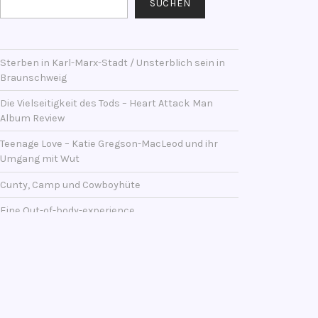
SUCHEN
Sterben in Karl-Marx-Stadt / Unsterblich sein in
Braunschweig
Die Vielseitigkeit des Tods – Heart Attack Man
Album Review
Teenage Love – Katie Gregson-MacLeod und ihr
Umgang mit Wut
Cunty, Camp und Cowboyhüte
Eine Out-of-body-experience