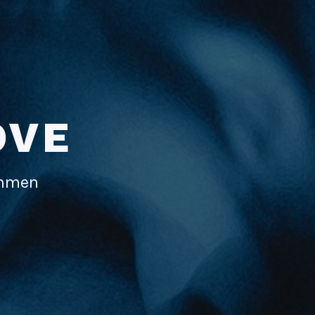
OVE
immen