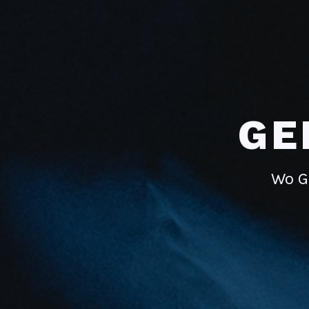
GE
Wo G