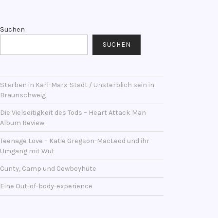
Suchen
SUCHEN
Sterben in Karl-Marx-Stadt / Unsterblich sein in
Braunschweig
Die Vielseitigkeit des Tods – Heart Attack Man
Album Review
Teenage Love – Katie Gregson-MacLeod und ihr
Umgang mit Wut
Cunty, Camp und Cowboyhüte
Eine Out-of-body-experience