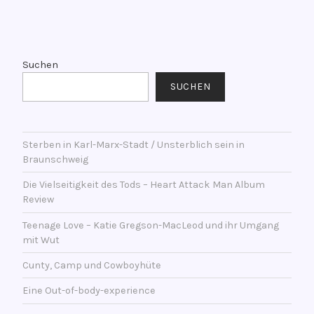
e
n
V
t
e
l
r
Suchen
i
s
SUCHEN
c
c
h
h
t
l
a
Sterben in Karl-Marx-Stadt / Unsterblich sein in
a
Braunschweig
m
g
1
w
Die Vielseitigkeit des Tods – Heart Attack Man Album
2
o
Review
.
r
Teenage Love – Katie Gregson-MacLeod und ihr Umgang
J
t
mit Wut
a
e
n
Cunty, Camp und Cowboyhüte
t
u
m
Eine Out-of-body-experience
a
i
r