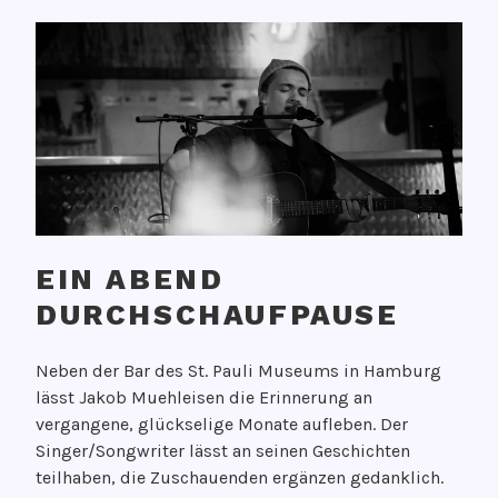
EIN ABEND
DURCHSCHAUFPAUSE
V
Neben der Bar des St. Pauli Museums in Hamburg
e
lässt Jakob Muehleisen die Erinnerung an
r
vergangene, glückselige Monate aufleben. Der
ö
Singer/Songwriter lässt an seinen Geschichten
f
teilhaben, die Zuschauenden ergänzen gedanklich.
f