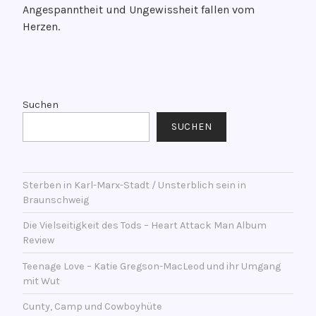
Angespanntheit und Ungewissheit fallen vom
f
Herzen.
e
n
t
V
l
e
i
r
Suchen
c
s
SUCHEN
h
c
t
h
a
l
m
Sterben in Karl-Marx-Stadt / Unsterblich sein in
a
Braunschweig
1
g
2
w
Die Vielseitigkeit des Tods – Heart Attack Man Album
.
o
Review
J
r
Teenage Love – Katie Gregson-MacLeod und ihr Umgang
a
t
mit Wut
n
e
u
Cunty, Camp und Cowboyhüte
t