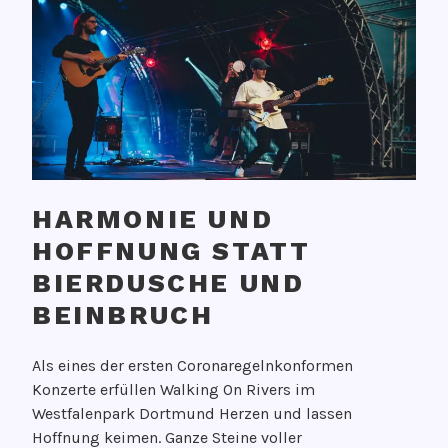
HARMONIE UND
HOFFNUNG STATT
BIERDUSCHE UND
BEINBRUCH
V
Als eines der ersten Coronaregelnkonformen
e
Konzerte erfüllen Walking On Rivers im
r
Westfalenpark Dortmund Herzen und lassen
ö
Hoffnung keimen. Ganze Steine voller
f