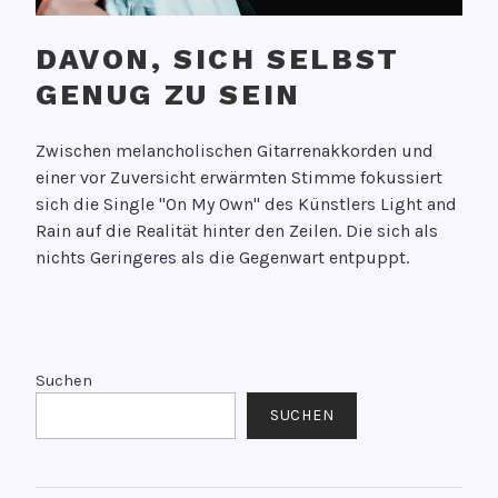
b
2
r
l
.
t
DAVON, SICH SELBST
o
J
e
B
GENUG ZU SEIN
a
t
r
n
m
V
o
u
Zwischen melancholischen Gitarrenakkorden und
i
e
o
a
einer vor Zuversicht erwärmten Stimme fokussiert
t
r
k
r
sich die Single "On My Own" des Künstlers Light and
D
ö
s
2
Rain auf die Realität hinter den Zeilen. Die sich als
e
f
,
0
nichts Geringeres als die Gegenwart entpuppt.
a
f
P
2
r
e
a
3
F
n
b
V
u
t
l
e
t
l
o
r
Suchen
u
i
B
s
SUCHEN
r
c
r
c
e
h
o
h
M
t
o
l