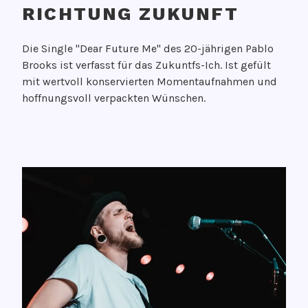
RICHTUNG ZUKUNFT
i
t
V
N
Die Single "Dear Future Me" des 20-jährigen Pablo
e
u
Brooks ist verfasst für das Zukuntfs-Ich. Ist gefült
r
m
mit wertvoll konservierten Momentaufnahmen und
ö
b
hoffnungsvoll verpackten Wünschen.
f
e
f
r
e
V
O
n
e
n
t
r
e
l
s
G
i
c
i
c
h
r
h
l
l
t
a
,
a
g
P
m
w
a
1
o