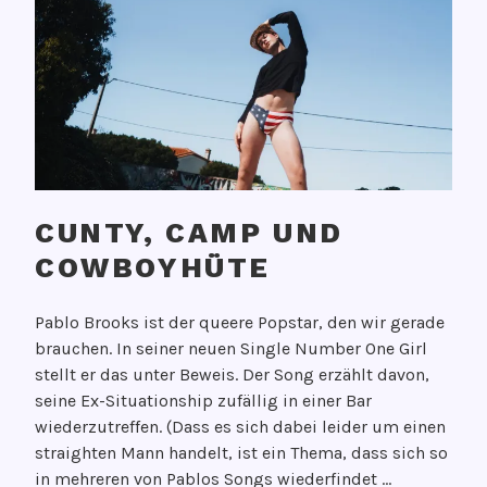
CUNTY, CAMP UND
COWBOYHÜTE
V
Pablo Brooks ist der queere Popstar, den wir gerade
e
brauchen. In seiner neuen Single Number One Girl
r
stellt er das unter Beweis. Der Song erzählt davon,
ö
seine Ex-Situationship zufällig in einer Bar
f
wiederzutreffen. (Dass es sich dabei leider um einen
f
straighten Mann handelt, ist ein Thema, dass sich so
e
in mehreren von Pablos Songs wiederfindet …