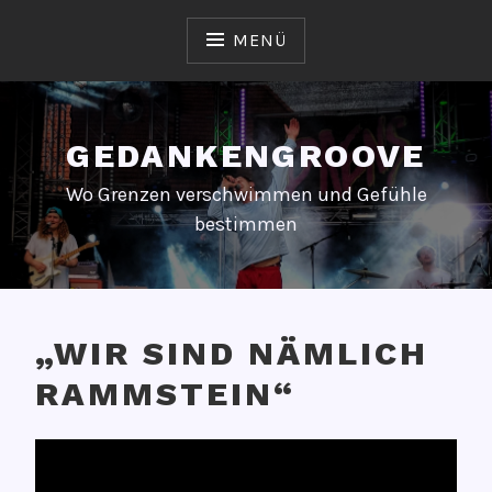
Zum
Inhalt
MENÜ
springen
GEDANKENGROOVE
Wo Grenzen verschwimmen und Gefühle
bestimmen
„WIR SIND NÄMLICH
RAMMSTEIN“
V
V
e
O
r
N