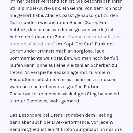
immer besser verständlich ist. Sie beschreiben ihren
Stil als Indie-Surf-Punk, ein Genre, von dem ich noch
nie gehört habe. Aber es passt genauso gut zu den
Dortmundern wie die roten Hosen. (Sorry. Ein
Anblick, den ich nie wieder vergessen werde.) Ich
habe sofort dazu die Zeile
„I wanna live outside, live
outside of all of this“
im Kopf. Der Surf-Punk der
Dortmunder erinnert mich an sorglose, laue
Sommernächte weit draußen, wo man noch barfuß
laufen kann, ohne auf eine Vielzahl an Scherben zu
treten. An verspielte Radschläge mit zu vollem
Bauch. Sich selbst nicht ernst nehmen zu müssen,
während man mit einer zu großen Portion
Zuckerwatte über einen wackeligen Steg balanciert.
In roter Badehose, wohl gemerkt.
Das Besondere bei Drens ist neben dem Feeling
dann aber auch die Live-Performance. Vor jedem
Bandmitglied ist ein Mikrofon aufgebaut, in das die