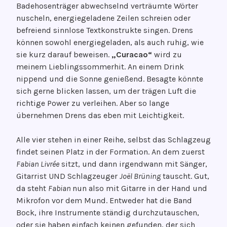
Badehosenträger abwechselnd verträumte Wörter
nuscheln, energiegeladene Zeilen schreien oder
befreiend sinnlose Textkonstrukte singen. Drens
können sowohl energiegeladen, als auch ruhig, wie
sie kurz darauf beweisen.
„Curacao“
wird zu
meinem Lieblingssommerhit. An einem Drink
nippend und die Sonne genießend. Besagte könnte
sich gerne blicken lassen, um der trägen Luft die
richtige Power zu verleihen. Aber so lange
übernehmen Drens das eben mit Leichtigkeit.
Alle vier stehen in einer Reihe, selbst das Schlagzeug
findet seinen Platz in der Formation. An dem zuerst
Fabian Livrée
sitzt, und dann irgendwann mit Sänger,
Gitarrist UND Schlagzeuger
Joël Brüning
tauscht. Gut,
da steht
Fabian
nun also mit Gitarre in der Hand und
Mikrofon vor dem Mund. Entweder hat die Band
Bock, ihre Instrumente ständig durchzutauschen,
oder sie haben einfach keinen gefunden, der sich