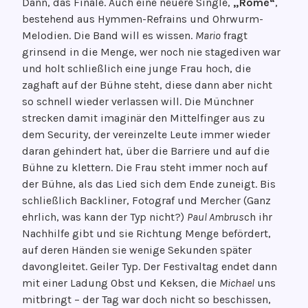
Dann, das Finale. Auch eine neuere Single,
„Rome“
,
bestehend aus Hymmen-Refrains und Ohrwurm-
Melodien. Die Band will es wissen.
Mario
fragt
grinsend in die Menge, wer noch nie stagediven war
und holt schließlich eine junge Frau hoch, die
zaghaft auf der Bühne steht, diese dann aber nicht
so schnell wieder verlassen will. Die Münchner
strecken damit imaginär den Mittelfinger aus zu
dem Security, der vereinzelte Leute immer wieder
daran gehindert hat, über die Barriere und auf die
Bühne zu klettern. Die Frau steht immer noch auf
der Bühne, als das Lied sich dem Ende zuneigt. Bis
schließlich Backliner, Fotograf und Mercher (Ganz
ehrlich, was kann der Typ nicht?)
Paul Ambrus
ch ihr
Nachhilfe gibt und sie Richtung Menge befördert,
auf deren Händen sie wenige Sekunden später
davongleitet. Geiler Typ. Der Festivaltag endet dann
mit einer Ladung Obst und Keksen, die
Michael
uns
mitbringt – der Tag war doch nicht so beschissen,