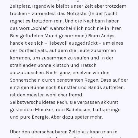
n
Zeltplatz. Irgendwie bleibt unser Zelt aber trotzdem
u
trocken – zumindest das Nötigste. (In der Nacht
a
regnet es trotzdem rein. Und die Nachbarn haben
r
das Wort „Schlaf“ wahrscheinlich noch nie in ihren
2
Bier gefluteten Mund genommen.) Beim Andys
0
handelt es sich – liebevoll ausgedrückt – um eines
2
der Dorffestivals, auf dem die Leute zusammen
3
kommen, um zusammen zu saufen und in der
strahlenden Sonne Klatsch und Tratsch
auszutauschen. Nicht ganz, ersetzen wir den
Sonnenschein durch penetranten Regen. Dass auf der
einzigen Bühne noch Künstler und Bands auftreten,
ist den meisten wohl eher fremd.
Selbstverschuldetes Pech, sie verpassen akkurat
gekleidete Musiker, rote Badehosen, Luftsprünge
und pure Energie. Aber dazu später mehr.
Über den überschaubaren Zeltplatz kann man in