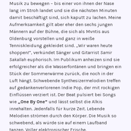
Musik zu bewegen – bis einer von ihnen der Nase
lang im Stroh landet und sie die nächsten Minuten
damit beschäftigt sind, sich kaputt zu lachen. Meine
Aufmerksamkeit gilt aber eher den sechs jungen
Männern auf der Bühne, die sich als Mvntis aus
Oldenburg vorstellen und ganz in weiße
Tenniskleidung gekleidet sind. „Wir waren heute
shoppen!“, verkündet Sänger und Gitarrist
Samir
Sakallah
euphorisch. Im Publikum anheizen sind sie
erfolgreicher als die Wasserfontänen und bringen ein
Stück der Sommerwärme zurück, die noch in der
Luft hängt. Schwebende Synthesizermelodien treffen
auf gedankenverlorenen Indie Pop, der mit rockigen
Einflüssen verziert ist. Der Beat pulsiert bei Songs
wie
„One By One“
und lässt selbst die Alkis
innehalten. Jedenfalls für kurze Zeit. Lebende
Melodien strömen durch den Körper. Die Musik so
schwebend, als würde sie auf einem Laufband
tanzen. Voller elektronischer Frische.