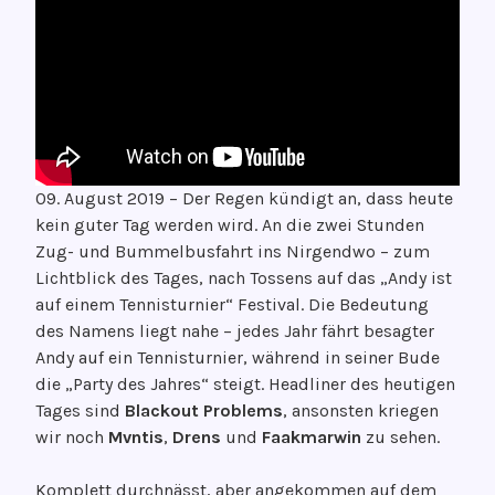
ö
G
f
e
f
d
e
a
n
n
t
k
l
e
09. August 2019 – Der Regen kündigt an, dass heute
i
n
kein guter Tag werden wird. An die zwei Stunden
c
g
Zug- und Bummelbusfahrt ins Nirgendwo – zum
h
r
Lichtblick des Tages, nach Tossens auf das „Andy ist
t
o
auf einem Tennisturnier“ Festival. Die Bedeutung
a
o
des Namens liegt nahe – jedes Jahr fährt besagter
m
v
Andy auf ein Tennisturnier, während in seiner Bude
1
e
die „Party des Jahres“ steigt. Headliner des heutigen
1
Tages sind
Blackout Problems
, ansonsten kriegen
.
wir noch
Mvntis
,
Drens
und
Faakmarwin
zu sehen.
J
a
Komplett durchnässt, aber angekommen auf dem