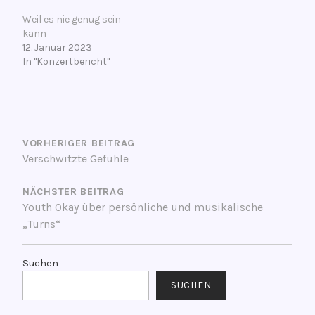
Weil es nie genug sein
kann
12. Januar 2023
In "Konzertbericht"
V
BEITRAGSNAVIGATION
e
r
VORHERIGER BEITRAG
Verschwitzte Gefühle
s
c
NÄCHSTER BEITRAG
h
Youth Okay über persönliche und musikalische
l
„Turns“
a
g
w
Suchen
o
SUCHEN
r
t