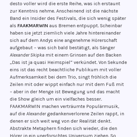
desto voller wird die erste Reihe, was ich erstaunt
zur Kenntnis nehme. Anscheinend ist die nächste
Band ein Insider des Festivals, die sich wenig später
als
FAAKMARWIN
aus Bremen entpuppt. Scheinbar
haben sie jetzt ziemlich viele Jahre hintereinander
sich auf dem Andys eine angenehme Hörerschaft
aufgebaut – was sich bald bestätigt, als Sänger
Alexander Skipka
mit einem Grinsen auf den Backen
„Das ist ja quasi Heimspiel“ verkündet. Von Sekunde
eins ist das recht beachtliche Publikum mit voller
Aufmerksamkeit bei dem Trio, singt fröhlich die
Zeilen mit oder wippt einfach nur mit dem Fuß mit
– aber in der Menge ist Bewegung und das macht
die Show gleich um ein vielfaches besser.
FAAKMARWIN machen verträumte Populärmusik,
auf die
Alexander
gedankenverlorene Zeilen rappt, in
denen er sich weit weg von der Realität denkt.
Abstrakte Metaphern finden sich wieder, die den
Hörer in ein unerforschtes Universum ziehen. So