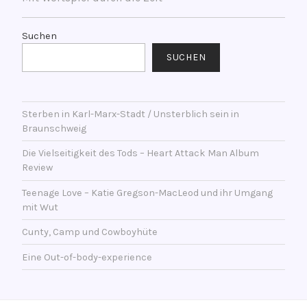
l
a
g
Suchen
w
SUCHEN
o
r
t
Sterben in Karl-Marx-Stadt / Unsterblich sein in
e
Braunschweig
t
m
Die Vielseitigkeit des Tods – Heart Attack Man Album
i
Review
t
Teenage Love – Katie Gregson-MacLeod und ihr Umgang
A
mit Wut
l
b
Cunty, Camp und Cowboyhüte
u
Eine Out-of-body-experience
m
,
A