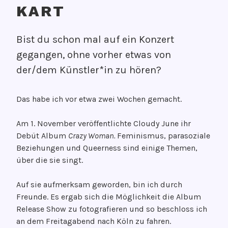
KART
V
V
Bist du schon mal auf ein Konzert
e
O
gegangen, ohne vorher etwas von
r
N
ö
G
der/dem Künstler*in zu hören?
f
e
f
d
Das habe ich vor etwa zwei Wochen gemacht.
e
a
n
n
Am 1. November veröffentlichte Cloudy June ihr
t
k
Debüt Album
Crazy Woman.
Feminismus, parasoziale
l
e
Beziehungen und Queerness sind einige Themen,
i
n
über die sie singt.
c
g
h
r
Auf sie aufmerksam geworden, bin ich durch
t
o
Freunde. Es ergab sich die Möglichkeit die Album
a
o
Release Show zu fotografieren und so beschloss ich
m
v
an dem Freitagabend nach Köln zu fahren.
2
e