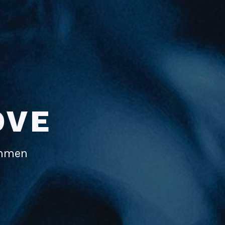
OVE
immen