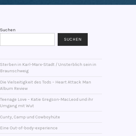
Suchen
SUCHEN
Sterben in Karl-Marx-Stadt / Unsterblich sein in
Braunschweig
Die Vielseitigkeit des Tods – Heart Attack Man
Album Review
Teenage Love – Katie Gregson-MacLeod und ihr
Umgang mit Wut
Cunty, Camp und Cowboyhüte
Eine Out-of-body-experience