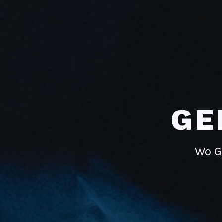
GE
Wo G