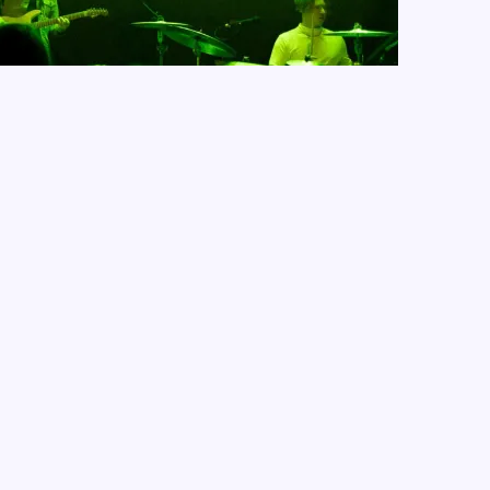
INISMUS, QUEERNES
MARIO KART
ohne vorher etwas von der/dem Künstler*in zu
acht. Am 1. November veröffentlichte Cloudy
us, parasoziale Beziehungen und Queerness sind
fmerksam geworden, bin ich durch Freunde. …