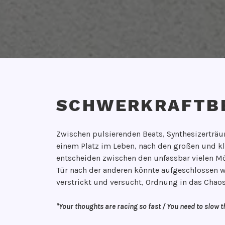
SCHWERKRAFTB
V
V
Zwischen pulsierenden Beats, Synthesizertr
e
O
einem Platz im Leben, nach den großen und kl
r
N
entscheiden zwischen den unfassbar vielen Mö
ö
G
Tür nach der anderen könnte aufgeschlossen w
f
e
verstrickt und versucht, Ordnung in das Chao
f
d
e
a
"Your thoughts are racing so fast / You need to slow
n
n
t
k