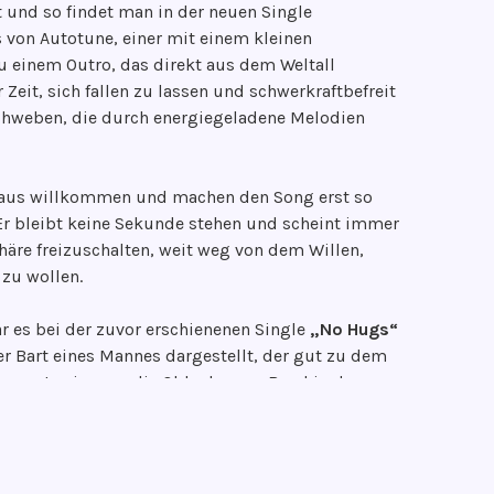
 und so findet man in der neuen Single
s von Autotune, einer mit einem kleinen
 einem Outro, das direkt aus dem Weltall
it, sich fallen zu lassen und schwerkraftbefreit
chweben, die durch energiegeladene Melodien
chaus willkommen und machen den Song erst so
Er bleibt keine Sekunde stehen und scheint immer
häre freizuschalten, weit weg von dem Willen,
 zu wollen.
ar es bei der zuvor erschienenen Single
„No
Hugs“
er Bart eines Mannes dargestellt, der gut zu dem
pannt sein, was die Oldenburger Band in der
rden. Mit
„Judie“
wählen sie allemal einen
n des Songwritings, der durch den
rden ist.