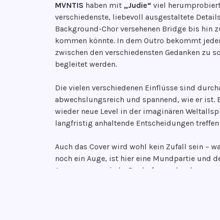
MVNTIS
haben mit
„Judie“
viel herumprobiert
l
e
verschiedenste, liebevoll ausgestaltete Detail
i
n
Background-Chor versehenen Bridge bis hin zu
c
g
kommen könnte. In dem Outro bekommt jeder Ze
h
r
zwischen den verschiedensten Gedanken zu s
t
o
begleitet werden.
a
o
m
v
Die vielen verschiedenen Einflüsse sind dur
1
e
abwechslungsreich und spannend, wie er ist. 
2
wieder neue Level in der imaginären Weltallsp
.
langfristig anhaltende Entscheidungen treffen
J
a
Auch das Cover wird wohl kein Zufall sein – w
n
noch ein Auge, ist hier eine Mundpartie und d
u
Auge passen würde. Da darf man durchaus ges
a
Zukunft noch mit diesen Motiven vorhaben we
r
lebendigen Weg mit vielfältigen Möglichkeite
2
sehnsuchtsvollen Song
„No Hugs“
geebnet wo
0