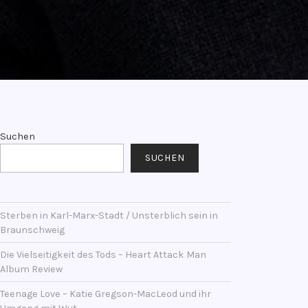
Suchen
SUCHEN
Sterben in Karl-Marx-Stadt / Unsterblich sein in
Braunschweig
Die Vielseitigkeit des Tods – Heart Attack Man
Album Review
Teenage Love – Katie Gregson-MacLeod und ihr