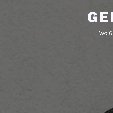
GE
Wo G