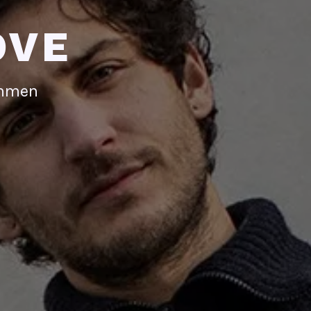
OVE
immen