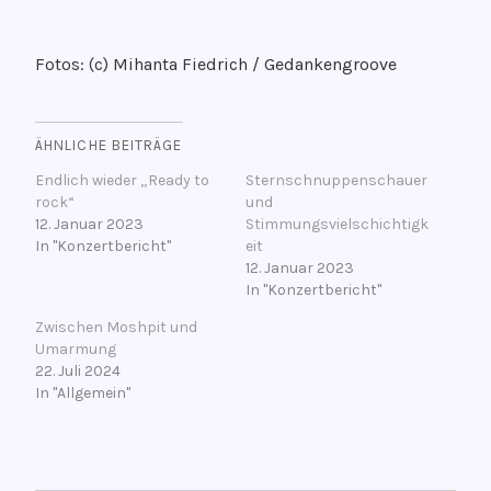
Fotos: (c) Mihanta Fiedrich / Gedankengroove
ÄHNLICHE BEITRÄGE
Endlich wieder „Ready to
Sternschnuppenschauer
rock“
und
12. Januar 2023
Stimmungsvielschichtigk
In "Konzertbericht"
eit
12. Januar 2023
In "Konzertbericht"
Zwischen Moshpit und
Umarmung
22. Juli 2024
In "Allgemein"
V
BEITRAGSNAVIGATION