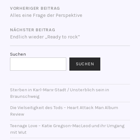
e
r
VORHERIGER BEITRAG
Alles eine Frage der Perspektive
s
c
NÄCHSTER BEITRAG
h
Endlich wieder „Ready to rock“
l
a
g
Suchen
w
SUCHEN
o
r
t
Sterben in Karl-Marx-Stadt / Unsterblich sein in
e
Braunschweig
t
m
Die Vielseitigkeit des Tods – Heart Attack Man Album
i
Review
t
Teenage Love – Katie Gregson-MacLeod und ihr Umgang
B
mit Wut
a