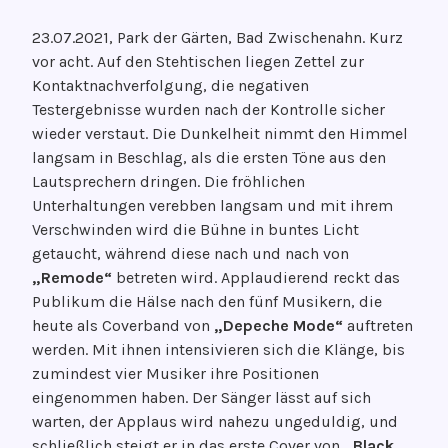
V
V
23.07.2021, Park der Gärten, Bad Zwischenahn. Kurz
e
O
vor acht. Auf den Stehtischen liegen Zettel zur
r
N
Kontaktnachverfolgung, die negativen
ö
G
Testergebnisse wurden nach der Kontrolle sicher
f
e
wieder verstaut. Die Dunkelheit nimmt den Himmel
f
d
langsam in Beschlag, als die ersten Töne aus den
e
a
Lautsprechern dringen. Die fröhlichen
n
n
Unterhaltungen verebben langsam und mit ihrem
t
k
Verschwinden wird die Bühne in buntes Licht
l
e
getaucht, während diese nach und nach von
i
n
„Remode“
betreten wird. Applaudierend reckt das
c
g
Publikum die Hälse nach den fünf Musikern, die
h
r
heute als Coverband von
„Depeche Mode“
auftreten
t
o
werden. Mit ihnen intensivieren sich die Klänge, bis
a
o
zumindest vier Musiker ihre Positionen
m
v
eingenommen haben. Der Sänger lässt auf sich
1
e
warten, der Applaus wird nahezu ungeduldig, und
2
schließlich steigt er in das erste Cover von
„Black