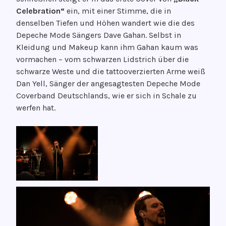
.
Celebration“
ein, mit einer Stimme, die in
J
denselben Tiefen und Höhen wandert wie die des
a
Depeche Mode Sängers Dave Gahan. Selbst in
n
Kleidung und Makeup kann ihm Gahan kaum was
u
vormachen – vom schwarzen Lidstrich über die
a
schwarze Weste und die tattooverzierten Arme weiß
r
Dan Yell, Sänger der angesagtesten Depeche Mode
2
Coverband Deutschlands, wie er sich in Schale zu
0
werfen hat.
2
3