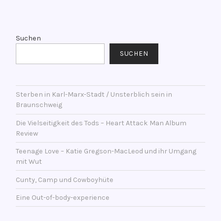
n
V
t
e
l
r
Suchen
i
s
SUCHEN
c
c
h
h
t
l
a
Sterben in Karl-Marx-Stadt / Unsterblich sein in
a
Braunschweig
m
g
1
w
Die Vielseitigkeit des Tods – Heart Attack Man Album
9
o
Review
.
r
Teenage Love – Katie Gregson-MacLeod und ihr Umgang
F
t
mit Wut
e
e
b
Cunty, Camp und Cowboyhüte
t
r
m
Eine Out-of-body-experience
u
i
a
t