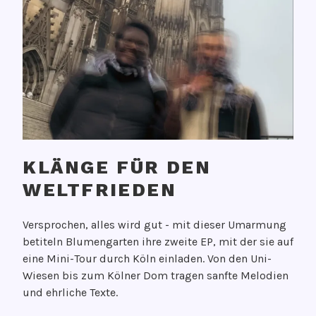
KLÄNGE FÜR DEN
WELTFRIEDEN
V
Versprochen, alles wird gut - mit dieser Umarmung
e
betiteln Blumengarten ihre zweite EP, mit der sie auf
r
eine Mini-Tour durch Köln einladen. Von den Uni-
ö
Wiesen bis zum Kölner Dom tragen sanfte Melodien
f
und ehrliche Texte.
f
e