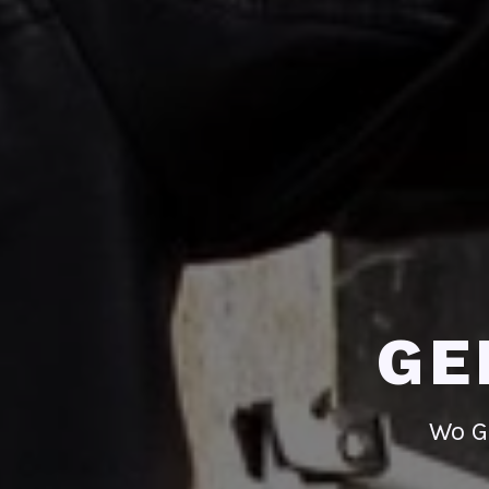
GE
Wo G