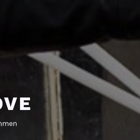
OVE
immen