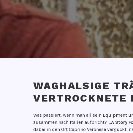
WAGHALSIGE TR
VERTROCKNETE
V
V
Was passiert, wenn man all sein Equipment un
e
O
zusammen nach Italien aufbricht?
„A Story Fo
r
N
dabei in den Ort Caprino Veronese verguckt, n
ö
G