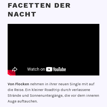
FACETTEN DER
NACHT
V
V
e
O
r
N
ö
G
f
e
f
d
e
a
n
n
t
k
l
e
i
n
Von Flocken
nehmen in ihrer neuen Single mit auf
c
g
die Reise. Ein kleiner Roadtrip durch verlassene
h
r
Strände und Sonnenuntergänge, die vor dem inneren
t
o
Auge auftauchen.
a
o