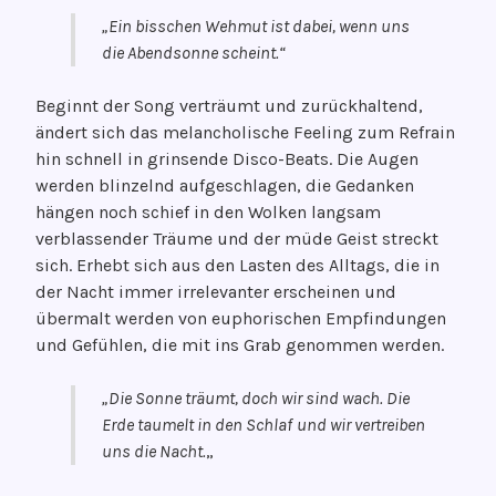
m
v
„Ein bisschen Wehmut ist dabei, wenn uns
1
e
die Abendsonne scheint.“
1
.
Beginnt der Song verträumt und zurückhaltend,
J
ändert sich das melancholische Feeling zum Refrain
a
hin schnell in grinsende Disco-Beats. Die Augen
n
werden blinzelnd aufgeschlagen, die Gedanken
u
hängen noch schief in den Wolken langsam
a
verblassender Träume und der müde Geist streckt
r
sich. Erhebt sich aus den Lasten des Alltags, die in
2
der Nacht immer irrelevanter erscheinen und
0
übermalt werden von euphorischen Empfindungen
2
und Gefühlen, die mit ins Grab genommen werden.
3
„Die Sonne träumt, doch wir sind wach.
Die
Erde taumelt in den Schlaf
und wir vertreiben
uns die Nacht.
„