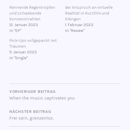
Rennende Regentropfen
der Anspruch an virtuelle
und schwebende
Realität in Kurzfilm und
Sonnenstrahlen
Klängen
12. Januar 2023
1. Februar 2023
In "EP"
In "Review"
Pick-Ups vollgepackt mit
Träumen
11. Januar 2023
In "Single"
V
BEITRAGSNAVIGATION
e
r
VORHERIGER BEITRAG
When the music captivates you
s
c
NÄCHSTER BEITRAG
h
Frei sein, grenzenlos.
l
a