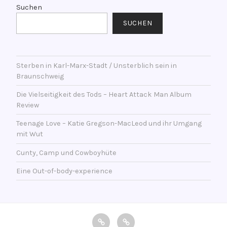
g
Suchen
w
SUCHEN
o
r
t
Sterben in Karl-Marx-Stadt / Unsterblich sein in
e
Braunschweig
t
m
Die Vielseitigkeit des Tods – Heart Attack Man Album
i
Review
t
Teenage Love – Katie Gregson-MacLeod und ihr Umgang
F
mit Wut
i
r
Cunty, Camp und Cowboyhüte
m
Eine Out-of-body-experience
a
n
e
n
impressum
Datenschutzerklärung
t