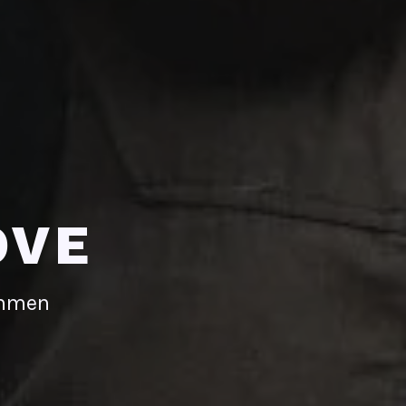
OVE
immen