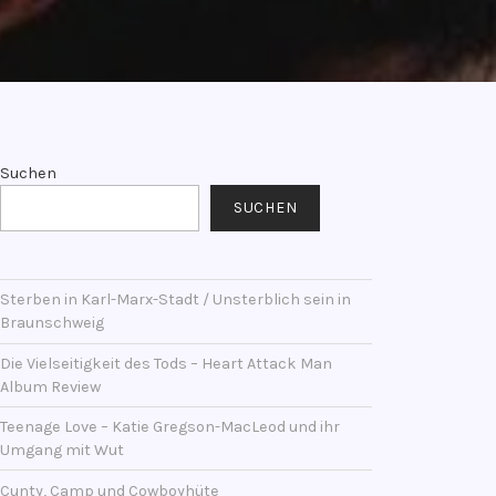
Suchen
SUCHEN
Sterben in Karl-Marx-Stadt / Unsterblich sein in
Braunschweig
Die Vielseitigkeit des Tods – Heart Attack Man
Album Review
Teenage Love – Katie Gregson-MacLeod und ihr
Umgang mit Wut
Cunty, Camp und Cowboyhüte