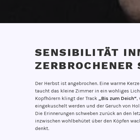
SENSIBILITÄT I
ZERBROCHENER 
V
V
Der Herbst ist angebrochen. Eine warme Kerze 
e
O
taucht das kleine Zimmer in ein wohliges Lich
r
N
Kopfhörern klingt der Track
„Bis zum Deich“
,
ö
G
eingekuschelt werden und der Geruch von Holu
f
e
Die Erinnerungen schweben zurück an den le
f
d
inzwischen wohlbehütet über den Köpfen wa
e
a
denkt.
n
n
t
k