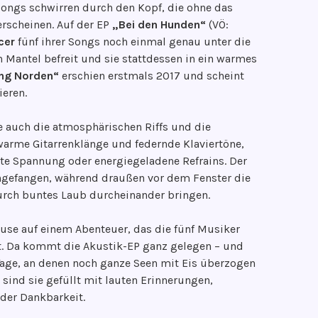
 Songs schwirren durch den Kopf, die ohne das
erscheinen. Auf der EP
„Bei den Hunden“
(VÖ:
cer
fünf ihrer Songs noch einmal genau unter die
Mantel befreit und sie stattdessen in ein warmes
ng Norden“
erschien erstmals 2017 und scheint
ieren.
ie auch die atmosphärischen Riffs und die
warme Gitarrenklänge und federnde Klaviertöne,
te Spannung oder energiegeladene Refrains. Der
ngefangen, während draußen vor dem Fenster die
rch buntes Laub durcheinander bringen.
pause auf einem Abenteuer, das die fünf Musiker
t. Da kommt die Akustik-EP ganz gelegen – und
 Tage, an denen noch ganze Seen mit Eis überzogen
 sind sie gefüllt mit lauten Erinnerungen,
der Dankbarkeit.