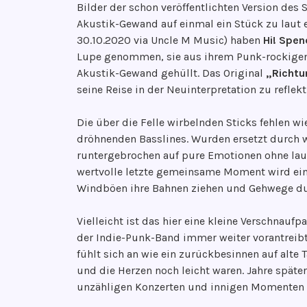
Bilder der schon veröffentlichten Version des
l
e
Akustik-Gewand auf einmal ein Stück zu laut 
i
n
30.10.2020 via Uncle M Music) haben
Hi! Spen
c
g
Lupe genommen, sie aus ihrem Punk-rockigen 
h
r
Akustik-Gewand gehüllt. Das Original
„Richtu
t
o
seine Reise in der Neuinterpretation zu reflekt
a
o
m
v
Die über die Felle wirbelnden Sticks fehlen w
1
e
dröhnenden Basslines. Wurden ersetzt durch 
2
runtergebrochen auf pure Emotionen ohne lau
.
wertvolle letzte gemeinsame Moment wird ei
J
Windböen ihre Bahnen ziehen und Gehwege du
a
n
Vielleicht ist das hier eine kleine Verschnauf
u
der Indie-Punk-Band immer weiter vorantreib
a
fühlt sich an wie ein zurückbesinnen auf alte
r
und die Herzen noch leicht waren. Jahre später
2
unzähligen Konzerten und innigen Momenten 
0