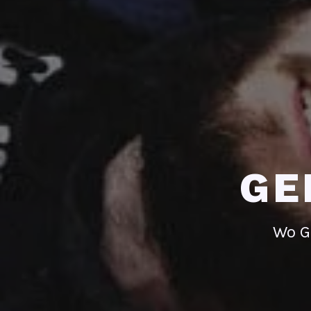
GE
Wo G